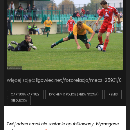
Więcej zdjęć:
ligowiec.net/fotorelacja/mecz-25931/0
CARTUSIA KARTUZY
KP CHEMIK POLICE (PIŁKA NOŻNA)
REMIS
SIEDLECKA
Dodaj komentarz
Twój adres email nie zostanie opublikowany.
Wymagane