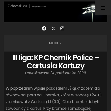
TAGI
ARKA GDYNIA
(21)
BUNDESLIGA
(21)
BŁĘKITNI STARGARD
(42)
CENTRALNA LIGA JUNIORÓW
(26)
DEUTSCHE FUSSBALLVEREINE
(58)
EKSTRAKLASA
(224)
EKSTRALIGA KOBIET
(48)
GRAFFITI
(28)
MENU
III LIGA
(227)
II LIGA
(42)
I LIGA KOBIET
(27)
JUNIORZY
(29)
KING WILKI MORSKIE SZCZECIN
(210)
III liga: KP Chemik Police –
KP CHEMIK II POLICE
(31)
KP CHEMIK POLICE (PIŁKA NOŻNA)
(224)
Cartusia Kartuzy
LECH POZNAŃ
(25)
LEGIA WARSZAWA
(35)
Opublikowano
24 października 2009
LOTTO CHEMIK POLICE
(188)
NIEMCY (DEUTSCHLAND)
(27)
OKRĘGÓWKA
(21)
ORLEN BASKET LIGA
(198)
PEKAO SZCZECIN OPEN
(25)
PLUSLIGA
(38)
W poprzednim wpisie
pokazałem „Śląsk” zatem dla
POGOŃ II SZCZECIN
(74)
POGOŃ SZCZECIN
(326)
równowagi pora na Chemika, który w sobotę (24 X)
zremisował z Cartusią 1:1 (0:0). Obie bramki zdobyli
POGOŃ SZCZECIN (KOBIETY)
(46)
PORAŻKA
(41)
zawodnicy z Kartuz. Przy bramce samobójczej
PUCHAR POLSKI
(56)
REMIS
(27)
REZERWY
(32)