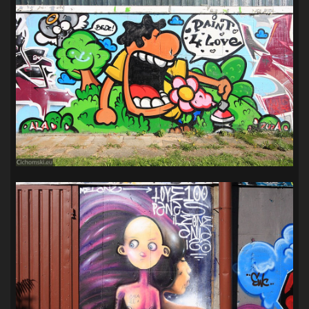
SANDRA SPA POGOŃ SZCZECIN
(100)
SIEDLECKA
(63)
SPARING
(110)
SPR POGOŃ SZCZECIN
(72)
SPÓJNIA STARGARD
(35)
STOCZNIA SZCZECIN
(40)
SUPERLIGA KOBIET
(58)
SUPERLIGA MĘŻCZYZN
(92)
TAURON LIGA KOBIET
(106)
TENIS
(26)
TREFL SOPOT
(26)
WYGRANA
(43)
ZAGŁĘBIE LUBIN
(36)
ŚLĄSK WROCŁAW
(29)
ŚWIT SKOLWIN
(111)
STAT4U