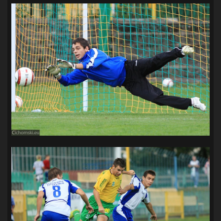
SANDRA SPA POGOŃ SZCZECIN
(100)
SIEDLECKA
(63)
SPARING
(110)
SPR POGOŃ SZCZECIN
(72)
SPÓJNIA STARGARD
(35)
STOCZNIA SZCZECIN
(40)
SUPERLIGA KOBIET
(58)
SUPERLIGA MĘŻCZYZN
(92)
TAURON LIGA KOBIET
(106)
TENIS
(26)
TREFL SOPOT
(26)
WYGRANA
(43)
ZAGŁĘBIE LUBIN
(36)
ŚLĄSK WROCŁAW
(29)
ŚWIT SKOLWIN
(111)
STAT4U