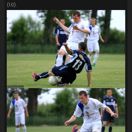
(1:0).
SANDRA SPA POGOŃ SZCZECIN
(100)
SIEDLECKA
(63)
SPARING
(110)
SPR POGOŃ SZCZECIN
(72)
SPÓJNIA STARGARD
(35)
STOCZNIA SZCZECIN
(40)
SUPERLIGA KOBIET
(58)
SUPERLIGA MĘŻCZYZN
(92)
TAURON LIGA KOBIET
(106)
TENIS
(26)
TREFL SOPOT
(26)
WYGRANA
(43)
ZAGŁĘBIE LUBIN
(36)
ŚLĄSK WROCŁAW
(29)
ŚWIT SKOLWIN
(111)
STAT4U