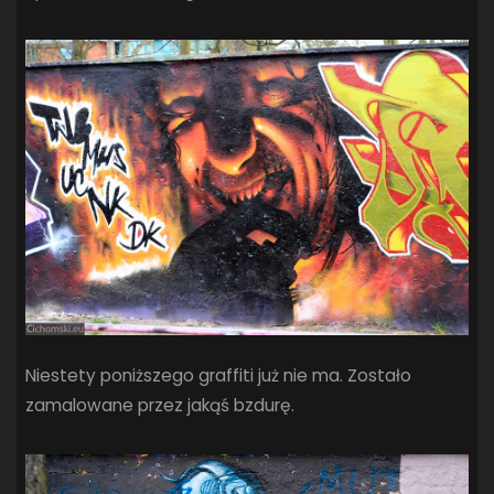
SANDRA SPA POGOŃ SZCZECIN
(100)
SIEDLECKA
(63)
SPARING
(110)
SPR POGOŃ SZCZECIN
(72)
SPÓJNIA STARGARD
(35)
STOCZNIA SZCZECIN
(40)
SUPERLIGA KOBIET
(58)
SUPERLIGA MĘŻCZYZN
(92)
TAURON LIGA KOBIET
(106)
TENIS
(26)
TREFL SOPOT
(26)
WYGRANA
(43)
ZAGŁĘBIE LUBIN
(36)
ŚLĄSK WROCŁAW
(29)
ŚWIT SKOLWIN
(111)
Niestety poniższego graffiti już nie ma. Zostało
STAT4U
zamalowane przez jakąś bzdurę.